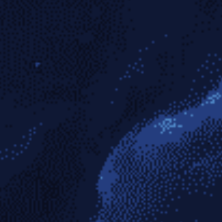
赛事专题
整合重要赛事专题页、球队档案与图文集锦，适
合深入了解比赛背景与阵容走势。