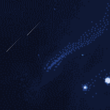
意
体育直播
涵盖足球、篮球、网球等项目的全球赛事直播，
高清画质、低延迟体验，适合追求流畅观赛的用
户。