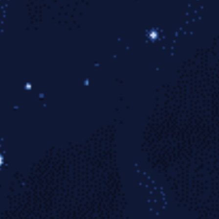
全方位赛事服务
昂体育平台 提供覆盖多项目的专业内容，让你随时掌握第一手体育
赛事解说
多语种解说覆盖国际赛事，结合战术分析与实时
解读，提升用户观赛理解深度。