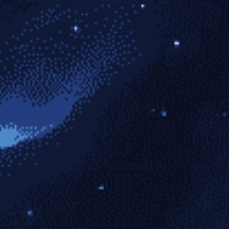
意昂体育平台从
身份认证层
双因子验证
行为识别
通过设备指纹识别、人机验证等方式，全面阻挡
非法访问尝试。