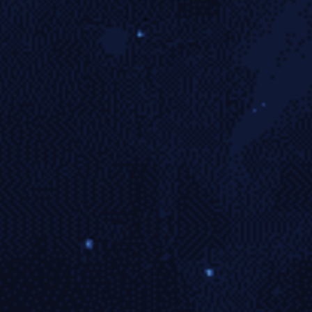
2023年12月20日 · App v5.4.0
世界杯期间数据展示全面提速
升级数据缓存方案，应对多场赛事同时加载时
对球员动态与进球动画进行了流畅度优化，适
新增“精彩回看”模块，重点赛事集锦支持一键
2023年11月2日 · App v5.3.6
电竞赛事专属页上线，强化交互体验