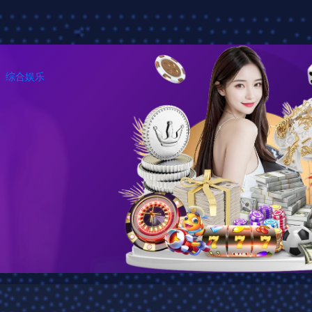
全天更新 ·
意
无论您身在何处，
意昂体育平
观赛体验。
下载客户端
网页