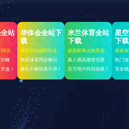
牌形象。
持续优化，数据
育平台 已服务覆盖东南
平台基于用户行为分析，不
本地适配的服务能力。
能算法与赛事数据，为用
互动价值。
什么全球用户都信赖意昂体育平