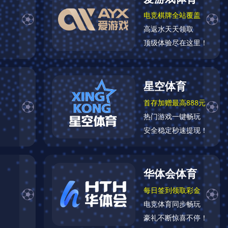
据平台
，聚焦全球体育用户的实
-科技赋能，畅享娱乐新
制运营，平台数据透明、交易流程规范，长期
系统，持续服务全球数百万用户，树立良好品