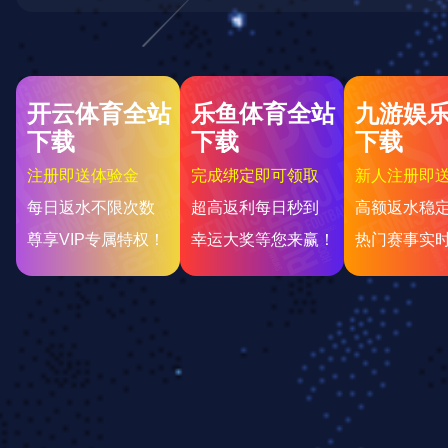
面提升用户操作流畅度。
多语言，多区域
支持多语种界面与主流货币结算方式，意昂体
亚、欧洲、中东等重点市场，具备全球运营与
为