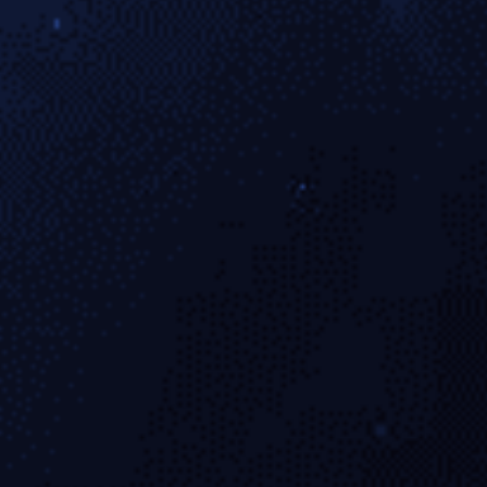
保护，力求为用户
异常防控层
AI监控
风控预警
系统实时分析登录频率、操作路径等指标，提前
发现可疑行为并及时响应。