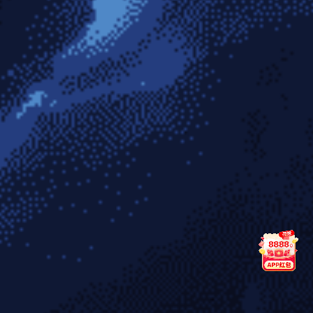
互动内容
提供多种媒体形式如图文、短视频、集锦回顾，
提升意昂体育平台 的平台使用粘性与用户参与
感。